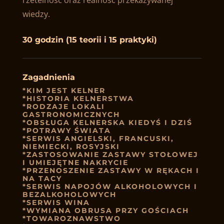
wiedzy.
30 godzin (15 teorii i 15 praktyki)
Zagadnienia
*KIM JEST KELNER
*HISTORIA KELNERSTWA
*RODZAJE LOKALI
GASTRONOMICZNYCH
*OBSŁUGA KELNERSKA KIEDYŚ I DZIŚ
*POTRAWY ŚWIATA
*SERWIS ANGIELSKI, FRANCUSKI,
NIEMIECKI, ROSYJSKI
*ZASTOSOWANIE ZASTAWY STOŁOWEJ
I UMIEJĘTNE NAKRYCIE
*PRZENOSZENIE ZASTAWY W RĘKACH I
NA TACY
*SERWIS NAPOJÓW ALKOHOLOWYCH I
BEZALKOHOLOWYCH
*SERWIS WINA
*WYMIANA OBRUSA PRZY GOŚCIACH
*TOWAROZNAWSTWO