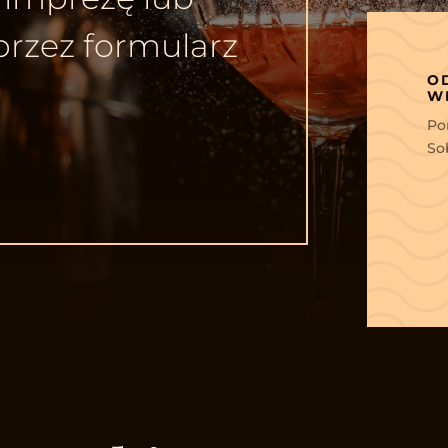
przez formularz
O
W
Pon
Sob