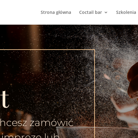
Strona główna
Coctail bar
Szkolenia
t
Chcesz zamówić
 imprezę lub