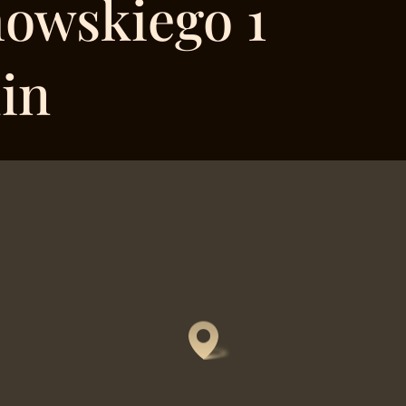
howskiego 1
in