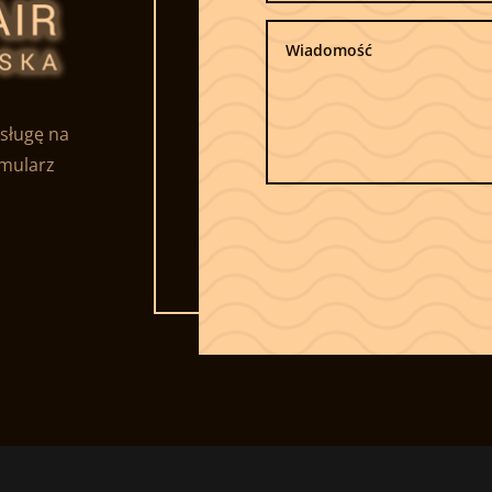
sługę na
rmularz