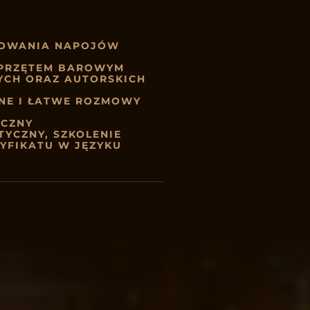
SOWANIA NAPOJÓW
 SPRZĘTEM BAROWYM
YCH ORAZ AUTORSKICH
DNE I ŁATWE ROZMOWY
YCZNY
TYCZNY, SZKOLENIE
YFIKATU W JĘZYKU