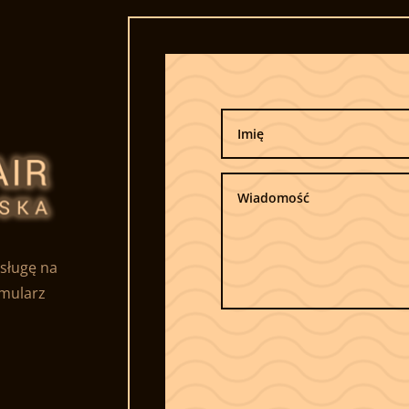
sługę na
rmularz