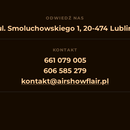
ODWIEDŹ NAS
ul. Smoluchowskiego 1, 20-474 Lubli
KONTAKT
661 079 005
606 585 279
kontakt@airshowflair.pl