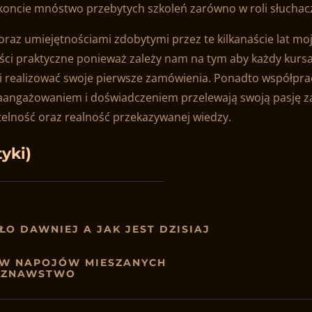
koncie mnóstwo przebytych szkoleń zarówno w roli słuchacz
oraz umiejętnościami zdobytymi przez te kilkanaście lat moj
ści praktyczne ponieważ zależy nam na tym aby każdy kurs
 i realizować swoje pierwsze zamówienia. Ponadto współpra
aangażowaniem i doświadczeniem przelewają swoją pasję zar
telność oraz realność przekazywanej wiedzy.
tyki)
O DAWNIEJ A JAK JEST DZISIAJ
ÓW NAPOJÓW MIESZANYCH
OZNAWSTWO